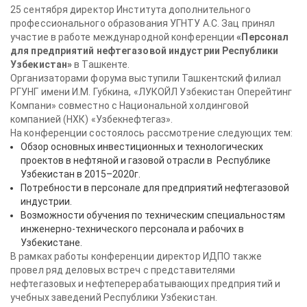
25 сентября директор Института дополнительного
профессионального образования УГНТУ А.С. Зац принял
участие в работе международной конференции
«Персонал
для предприятий нефтегазовой индустрии Республики
Узбекистан»
в Ташкенте.
Организаторами форума выступили Ташкентский филиал
РГУНГ имени И.М. Губкина, «ЛУКОЙЛ Узбекистан Оперейтинг
Компани» совместно с Национальной холдинговой
компанией (НХК) «Узбекнефтегаз».
На конференции состоялось рассмотрение следующих тем:
Обзор основных инвестиционных и технологических
проектов в нефтяной и газовой отрасли в Республике
Узбекистан в 2015–2020г.
Потребности в персонале для предприятий нефтегазовой
индустрии.
Возможности обучения по техническим специальностям
инженерно-технического персонала и рабочих в
Узбекистане.
В рамках работы конференции директор ИДПО также
провел ряд деловых встреч с представителями
нефтегазовых и нефтеперерабатывающих предприятий и
учебных заведений Республики Узбекистан.