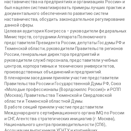
наставничества на предприятиях и организациях России» и
был нацелен систематизировать примеры лучших практик и
документального обеспечения по развитию систем
наставничества, обсудить законодательное регулирование
данной сферы.
Целевая аудитория Конгресса – руководители федеральных
Министерств, сотрудники Аппарата Полномочного
представителя Президента России, депутаты Госдумы РФ и
Тюменской области, руководители Правительств регионов
России, генеральные директора предприятий и
руководители служб персонала, представители учебных
центров, корпоративных и технических университетов,
производственных объединений и предприятий.
В пленарном заседании приняли участие представители
Правительства России и Государственной Думы РФ, Союз
«Молодые профессионалы (Ворлдскиллс Россия)» и РСПП
(Москва), Правительства Тюменской и Свердловской
области и Тюменской областной Думы.
В работе секций приняли участие представители
Международного сертификационного органа IMQ по России
и СНГ, Агентства стратегических инициатив (г. Москва),
Национального центра производительности (СПб),
Ассоциации выпускников УГНТУ и крупнейших